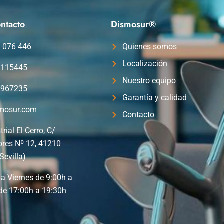
ntacto
Dismosur®
4 076 446
Quienes somos
Localización
5115445
Nuestro equipo
5967235
Garantía y calidad
mosur.com
Contacto
trial El Cerro, C/
ores Nº 12, 41210
Sevilla)
a Viernes de 9:00h a
de 17:00h a 19:30h