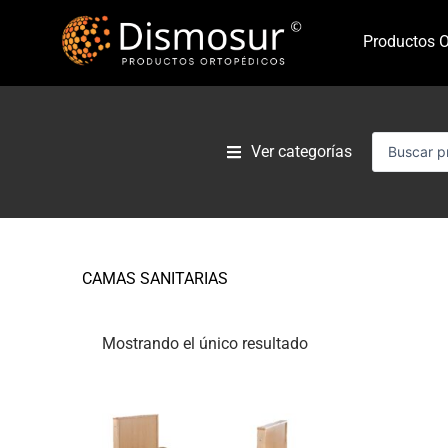
Ir
al
Productos O
contenido
Search
Ver categorías
...
CAMAS SANITARIAS
Mostrando el único resultado