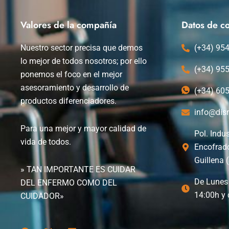
Valores de la compañía
Datos de co
Nuestro sector precisa que demos
(+34) 95
lo mejor de todos nosotros; por ello
(+34) 95
ponemos el foco en el mejor
asesoramiento y desarrollo de
(+34) 60
productos diferenciadores.
info@dis
Para una mejor y mayor calidad de
Pol. Indus
vida de todos.
Encofrad
Guillena (
» TAN IMPORTANTE ES CUIDAR
De Lunes 
DEL ENFERMO COMO DEL
14:00h y 
CUIDADOR»