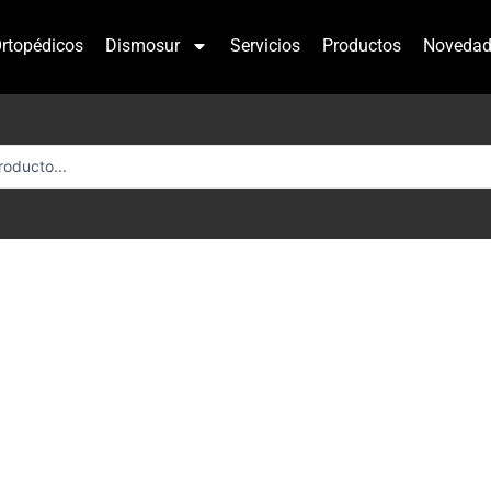
rtopédicos
Dismosur
Servicios
Productos
Novedad