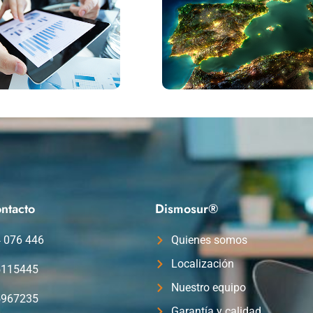
ntacto
Dismosur®
4 076 446
Quienes somos
Localización
5115445
Nuestro equipo
5967235
Garantía y calidad