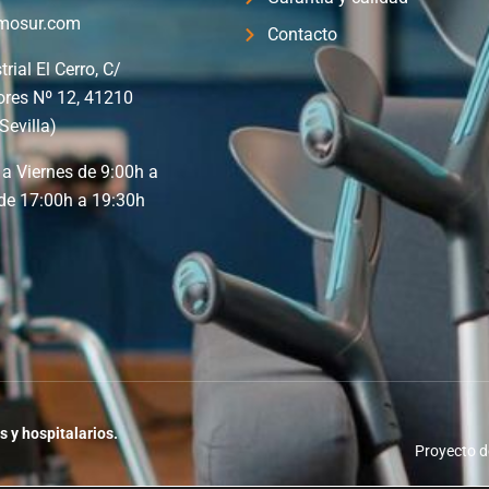
mosur.com
Contacto
trial El Cerro, C/
ores Nº 12, 41210
Sevilla)
a Viernes de 9:00h a
de 17:00h a 19:30h
s y hospitalarios.
Proyecto d