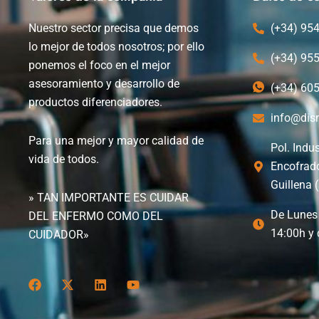
Nuestro sector precisa que demos
(+34) 95
lo mejor de todos nosotros; por ello
(+34) 95
ponemos el foco en el mejor
asesoramiento y desarrollo de
(+34) 60
productos diferenciadores.
info@dis
Para una mejor y mayor calidad de
Pol. Indus
vida de todos.
Encofrad
Guillena (
» TAN IMPORTANTE ES CUIDAR
De Lunes 
DEL ENFERMO COMO DEL
14:00h y 
CUIDADOR»
F
X
L
Y
a
-
i
o
c
t
n
u