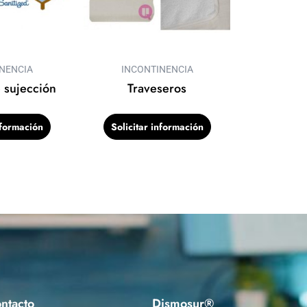
NENCIA
INCONTINENCIA
 sujección
Traveseros
nformación
Solicitar información
ntacto
Dismosur®