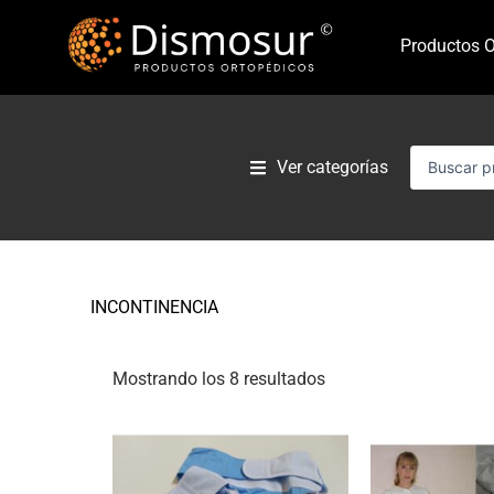
Ir
al
Productos O
contenido
Search
Ver categorías
...
INCONTINENCIA
Mostrando los 8 resultados