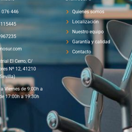
4 076 446
Quienes somos
Localización
5115445
Nuestro equipo
5967235
Garantía y calidad
mosur.com
Contacto
trial El Cerro, C/
ores Nº 12, 41210
Sevilla)
a Viernes de 9:00h a
de 17:00h a 19:30h