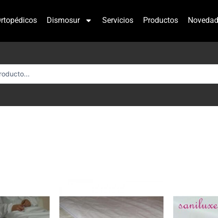
rtopédicos
Dismosur
Servicios
Productos
Novedad