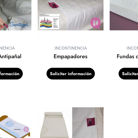
NENCIA
INCONTINENCIA
INCO
ntipañal
Empapadores
Fundas 
nformación
Solicitar información
Solicita