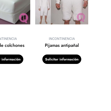
NTINENCIA
INCONTINENCIA
de colchones
Pijamas antipañal
r información
Solicitar información