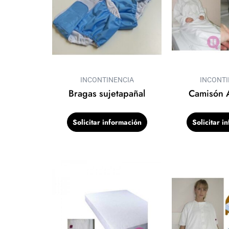
INCONTINENCIA
INCONTI
Bragas sujetapañal
Camisón A
Solicitar información
Solicitar i