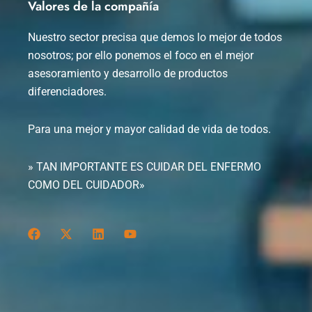
Valores de la compañía
Nuestro sector precisa que demos lo mejor de todos
nosotros; por ello ponemos el foco en el mejor
asesoramiento y desarrollo de productos
diferenciadores.
Para una mejor y mayor calidad de vida de todos.
» TAN IMPORTANTE ES CUIDAR DEL ENFERMO
COMO DEL CUIDADOR»
F
X
L
Y
a
-
i
o
c
t
n
u
e
w
k
t
b
i
e
u
o
t
d
b
o
t
i
e