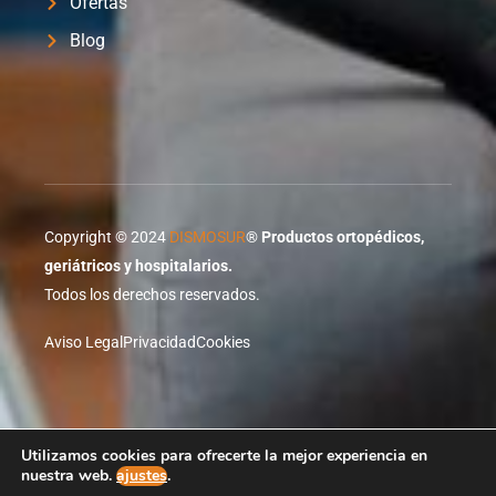
Ofertas
Blog
Copyright © 2024
DISMOSUR
®
Productos ortopédicos,
geriátricos y hospitalarios.
Todos los derechos reservados.
Aviso Legal
Privacidad
Cookies
Proyecto desarrollado por
XTRARED
Agente Digitalizador
Utilizamos cookies para ofrecerte la mejor experiencia en
de red.es
nuestra web.
ajustes
.