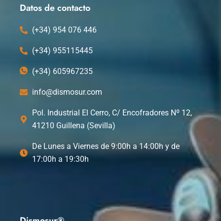
k
e
n
Datos de contacto
r
(+34) 954 076 446
(+34) 955115445
(+34) 605967235
info@dismosur.com
Pol. Industrial El Cerro, C/ Encofradores Nº 12,
41210 Guillena (Sevilla)
De Lunes a Viernes de 9:00h a 14:00h y de
17:00h a 19:30h
Dismosur®