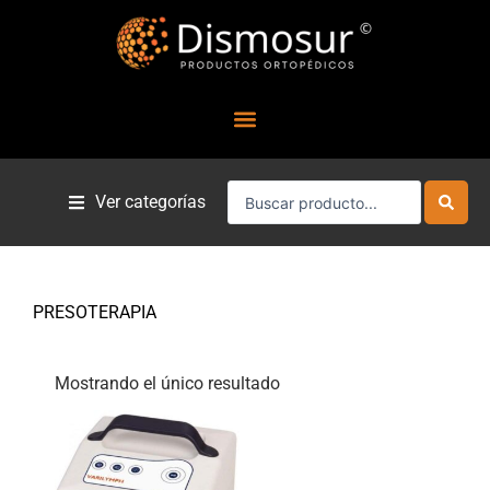
Ir
al
contenido
Search
Ver categorías
...
PRESOTERAPIA
Mostrando el único resultado