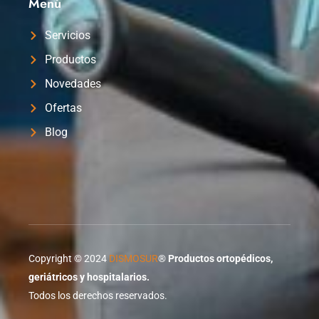
Menú
Servicios
Productos
Novedades
Ofertas
Blog
Copyright © 2024
DISMOSUR
®
Productos ortopédicos,
geriátricos y hospitalarios.
Todos los derechos reservados.