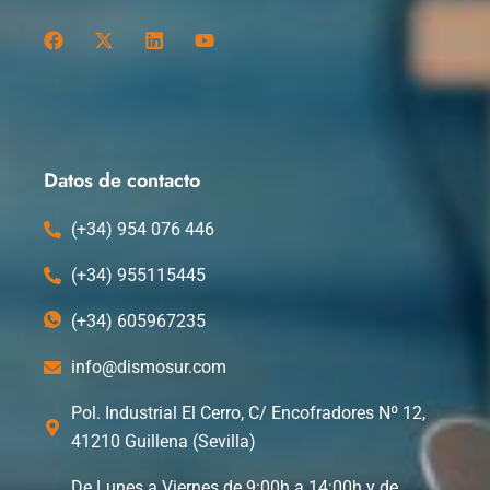
F
X
L
Y
a
-
i
o
c
t
n
u
e
w
k
t
b
i
e
u
o
t
d
b
o
t
i
e
k
e
n
Datos de contacto
r
(+34) 954 076 446
(+34) 955115445
(+34) 605967235
info@dismosur.com
Pol. Industrial El Cerro, C/ Encofradores Nº 12,
41210 Guillena (Sevilla)
De Lunes a Viernes de 9:00h a 14:00h y de