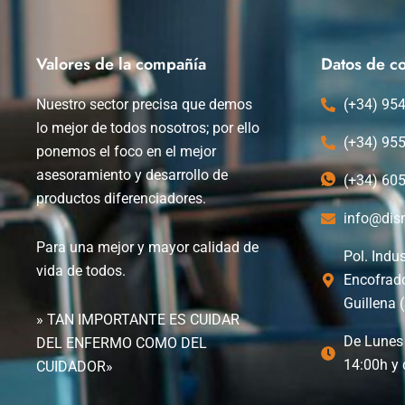
Valores de la compañía
Datos de co
Nuestro sector precisa que demos
(+34) 95
lo mejor de todos nosotros; por ello
(+34) 95
ponemos el foco en el mejor
asesoramiento y desarrollo de
(+34) 60
productos diferenciadores.
info@dis
Para una mejor y mayor calidad de
Pol. Indus
vida de todos.
Encofrad
Guillena (
» TAN IMPORTANTE ES CUIDAR
De Lunes 
DEL ENFERMO COMO DEL
14:00h y 
CUIDADOR»