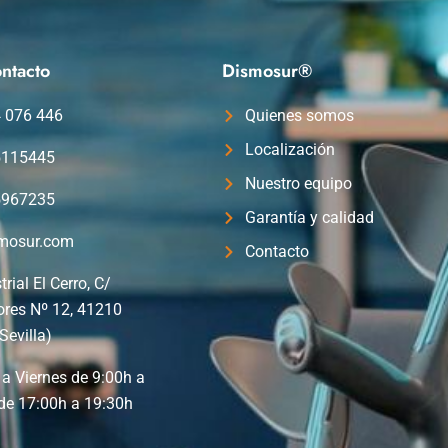
ntacto
Dismosur®
4 076 446
Quienes somos
Localización
5115445
Nuestro equipo
5967235
Garantía y calidad
mosur.com
Contacto
trial El Cerro, C/
ores Nº 12, 41210
Sevilla)
a Viernes de 9:00h a
de 17:00h a 19:30h