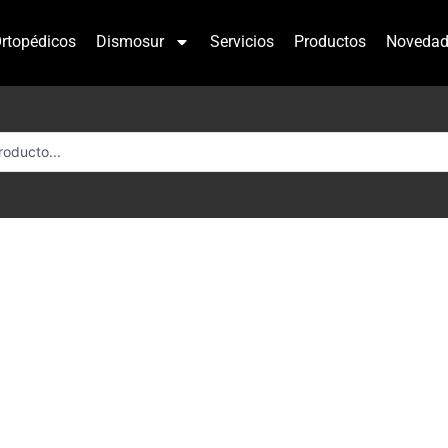
rtopédicos
Dismosur
Servicios
Productos
Novedad