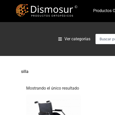
Ir
al
Productos O
contenido
Search
Ver categorías
...
silla
Mostrando el único resultado