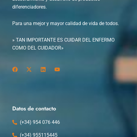
diferenciadores.
Para una mejor y mayor calidad de vida de todos.
» TAN IMPORTANTE ES CUIDAR DEL ENFERMO
COMO DEL CUIDADOR»
F
X
L
Y
a
-
i
o
c
t
n
u
e
w
k
t
b
i
e
u
o
t
d
b
o
t
i
e
k
e
n
Datos de contacto
r
(+34) 954 076 446
(+34) 955115445