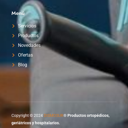
Menú
Servicios
Productos
Novedades
Ofertas
Blog
Copyright © 2024
DISMOSUR
®
Productos ortopédicos,
geriátricos y hospitalarios.