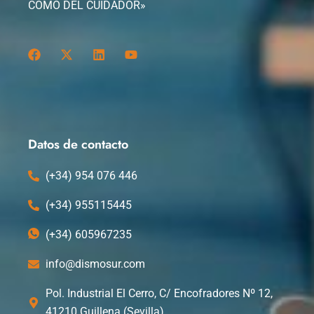
COMO DEL CUIDADOR»
F
X
L
Y
a
-
i
o
c
t
n
u
e
w
k
t
b
i
e
u
o
t
d
b
o
t
i
e
k
e
n
Datos de contacto
r
(+34) 954 076 446
(+34) 955115445
(+34) 605967235
info@dismosur.com
Pol. Industrial El Cerro, C/ Encofradores Nº 12,
41210 Guillena (Sevilla)