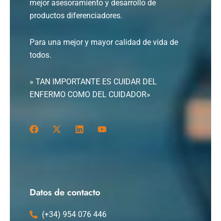
mejor asesoramiento y desarrollo de
productos diferenciadores.
Para una mejor y mayor calidad de vida de
todos.
» TAN IMPORTANTE ES CUIDAR DEL
ENFERMO COMO DEL CUIDADOR»
F
X
L
Y
a
-
i
o
c
t
n
u
e
w
k
t
b
i
e
u
o
t
d
b
o
t
i
e
k
e
n
Datos de contacto
r
(+34) 954 076 446