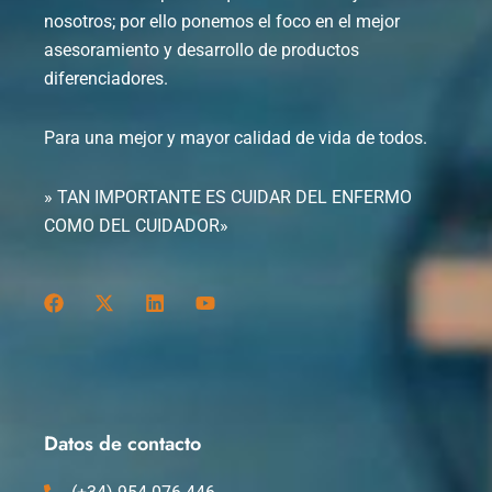
nosotros; por ello ponemos el foco en el mejor
asesoramiento y desarrollo de productos
diferenciadores.
Para una mejor y mayor calidad de vida de todos.
» TAN IMPORTANTE ES CUIDAR DEL ENFERMO
COMO DEL CUIDADOR»
F
X
L
Y
a
-
i
o
c
t
n
u
e
w
k
t
b
i
e
u
o
t
d
b
o
t
i
e
k
e
n
Datos de contacto
r