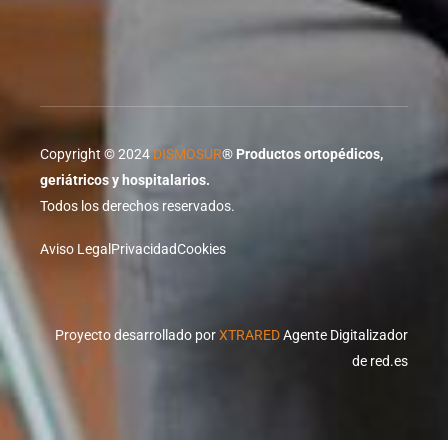
Copyright © 2024
DISMOSUR
®
Productos ortopédicos,
geriátricos y hospitalarios.
Todos los derechos reservados.
Aviso Legal
Privacidad
Cookies
Proyecto desarrollado por
XTRARED
Agente Digitalizador
de red.es