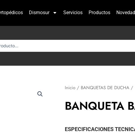
rtopédicos
Dismosur
Servicios
Productos
Novedad
Inicio
/
BANQUETAS DE DUCHA
/ 
BANQUETA 
ESPECIFICACIONES TECNIC