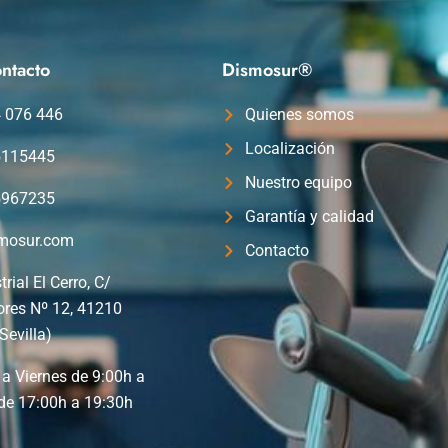
ntacto
Dismosur®
4 076 446
Quienes somos
Localización
5115445
Nuestro equipo
5967235
Garantía y calidad
mosur.com
Contacto
trial El Cerro, C/
ores Nº 12, 41210
Sevilla)
a Viernes de 9:00h a
de 17:00h a 19:30h