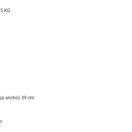
5 KG
ja ancho) 39 cm
o