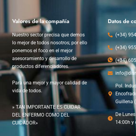
Valores de la compañía
Datos de co
Nuestro sector precisa que demos
(+34) 95
lo mejor de todos nosotros; por ello
(+34) 95
ponemos el foco en el mejor
asesoramiento y desarrollo de
(+34) 60
productos diferenciadores.
info@dis
Para una mejor y mayor calidad de
Pol. Indus
vida de todos.
Encofrad
Guillena (
» TAN IMPORTANTE ES CUIDAR
De Lunes 
DEL ENFERMO COMO DEL
14:00h y 
CUIDADOR»