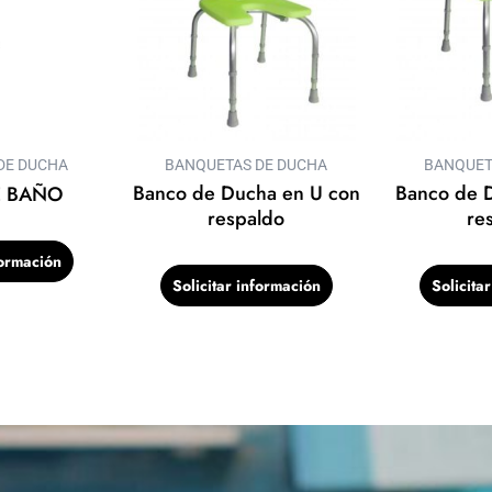
DE DUCHA
BANQUETAS DE DUCHA
BANQUET
Banco de Ducha en U con
Banco de D
E BAÑO
respaldo
re
formación
Solicitar información
Solicita