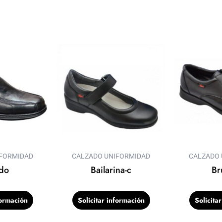
IFORMIDAD
CALZADO UNIFORMIDAD
CALZADO 
do
Bailarina-c
Br
formación
Solicitar información
Solicita