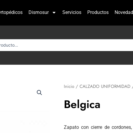
rtopédicos
Dismosur
Servicios
Productos
Novedad
Inicio
/
CALZADO UNIFORMIDAD
/
Belgica
Zapato con cierre de cordones, d