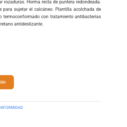
tar rozaduras. Horma recta de puntera redondeada.
e para sujetar el calcáneo. Plantilla acolchada de
no termoconformado con tratamiento antibacterias
retano antideslizante.
ión
NIFORMIDAD