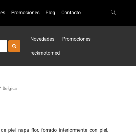
es
Promociones
Blog
Contacto
Novedades
Promociones
reckmotomed
 Belgica
e piel napa flor, forrado interiormente con piel,