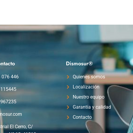
ntacto
Dismosur®
4 076 446
Quienes somos
Localización
5115445
Nuestro equipo
5967235
Garantía y calidad
mosur.com
Contacto
trial El Cerro, C/