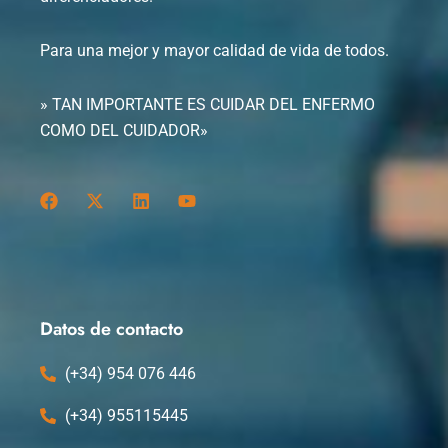
Para una mejor y mayor calidad de vida de todos.
» TAN IMPORTANTE ES CUIDAR DEL ENFERMO
COMO DEL CUIDADOR»
F
X
L
Y
a
-
i
o
c
t
n
u
e
w
k
t
b
i
e
u
o
t
d
b
o
t
i
e
k
e
n
Datos de contacto
r
(+34) 954 076 446
(+34) 955115445