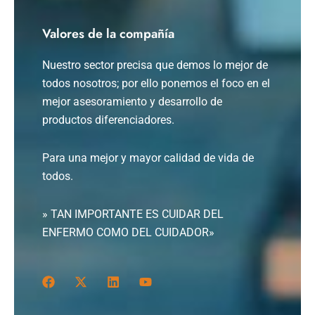
Valores de la compañía
Nuestro sector precisa que demos lo mejor de
todos nosotros; por ello ponemos el foco en el
mejor asesoramiento y desarrollo de
productos diferenciadores.
Para una mejor y mayor calidad de vida de
todos.
» TAN IMPORTANTE ES CUIDAR DEL
ENFERMO COMO DEL CUIDADOR»
F
X
L
Y
a
-
i
o
c
t
n
u