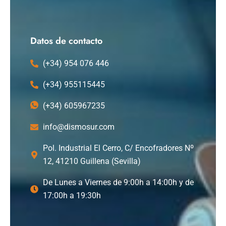
e
w
k
t
b
i
e
u
o
t
d
b
o
t
i
e
k
e
n
Datos de contacto
r
(+34) 954 076 446
(+34) 955115445
(+34) 605967235
info@dismosur.com
Pol. Industrial El Cerro, C/ Encofradores Nº
12, 41210 Guillena (Sevilla)
De Lunes a Viernes de 9:00h a 14:00h y de
17:00h a 19:30h