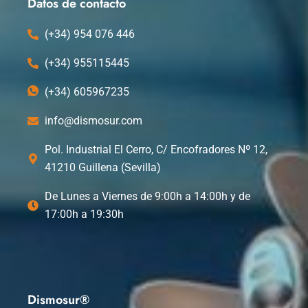
k
e
n
Datos de contacto
r
(+34) 954 076 446
(+34) 955115445
(+34) 605967235
info@dismosur.com
Pol. Industrial El Cerro, C/ Encofradores Nº 12,
41210 Guillena (Sevilla)
De Lunes a Viernes de 9:00h a 14:00h y de
17:00h a 19:30h
Dismosur®