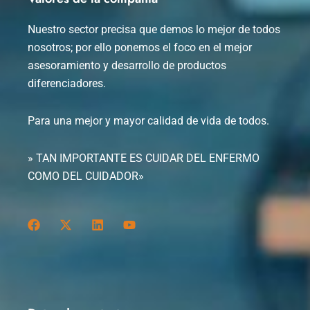
Nuestro sector precisa que demos lo mejor de todos
nosotros; por ello ponemos el foco en el mejor
asesoramiento y desarrollo de productos
diferenciadores.
Para una mejor y mayor calidad de vida de todos.
» TAN IMPORTANTE ES CUIDAR DEL ENFERMO
COMO DEL CUIDADOR»
F
X
L
Y
a
-
i
o
c
t
n
u
e
w
k
t
b
i
e
u
o
t
d
b
o
t
i
e