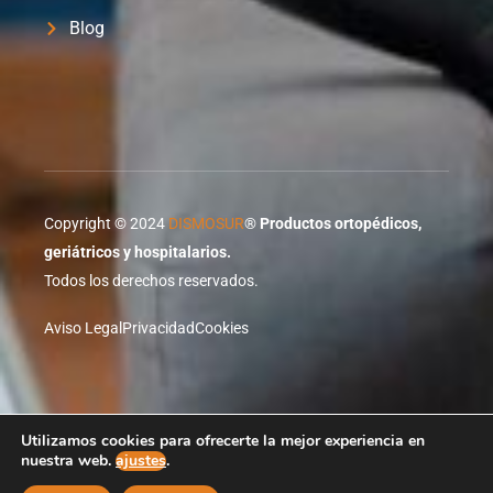
Blog
Copyright © 2024
DISMOSUR
®
Productos ortopédicos,
geriátricos y hospitalarios.
Todos los derechos reservados.
Aviso Legal
Privacidad
Cookies
Proyecto desarrollado por
XTRARED
Agente Digitalizador
Utilizamos cookies para ofrecerte la mejor experiencia en
de red.es
nuestra web.
ajustes
.