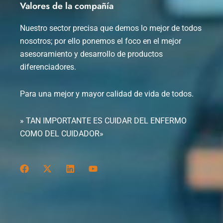
Valores de la compañía
Nuestro sector precisa que demos lo mejor de todos
nosotros; por ello ponemos el foco en el mejor
asesoramiento y desarrollo de productos
diferenciadores.
Para una mejor y mayor calidad de vida de todos.
» TAN IMPORTANTE ES CUIDAR DEL ENFERMO
COMO DEL CUIDADOR»
F
X
L
Y
a
-
i
o
c
t
n
u
e
w
k
t
b
i
e
u
o
t
d
b
o
t
i
e