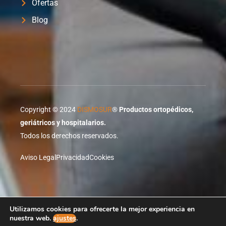
Ofertas
Blog
Copyright © 2024
DISMOSUR
®
Productos ortopédicos,
geriátricos y hospitalarios.
Todos los derechos reservados.
Aviso Legal
Privacidad
Cookies
Proyecto desarrollado por
XTRARED
Agente Digitalizador
Utilizamos cookies para ofrecerte la mejor experiencia en
de red.es
nuestra web.
ajustes
.