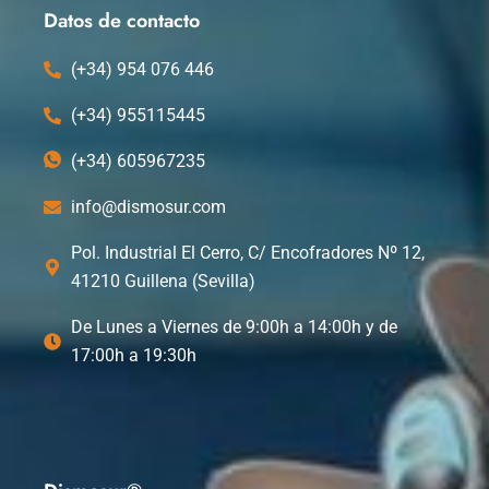
k
e
n
Datos de contacto
r
(+34) 954 076 446
(+34) 955115445
(+34) 605967235
info@dismosur.com
Pol. Industrial El Cerro, C/ Encofradores Nº 12,
41210 Guillena (Sevilla)
De Lunes a Viernes de 9:00h a 14:00h y de
17:00h a 19:30h