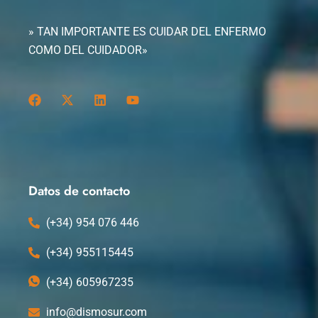
» TAN IMPORTANTE ES CUIDAR DEL ENFERMO
COMO DEL CUIDADOR»
F
X
L
Y
a
-
i
o
c
t
n
u
e
w
k
t
b
i
e
u
o
t
d
b
o
t
i
e
k
e
n
Datos de contacto
r
(+34) 954 076 446
(+34) 955115445
(+34) 605967235
info@dismosur.com