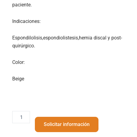
paciente.
Indicaciones:
Espondilolisis,espondiolistesis,hernia discal y post-
quirúrgico.
Color:
Beige
Faja
semirrígida
Solicitar información
transpirable
ligera