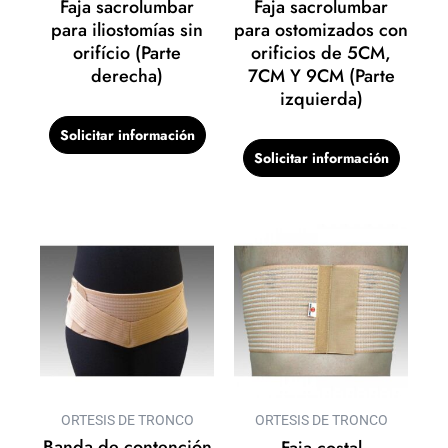
Faja sacrolumbar
Faja sacrolumbar
para iliostomías sin
para ostomizados con
orifício (Parte
orificios de 5CM,
derecha)
7CM Y 9CM (Parte
izquierda)
Solicitar información
Solicitar información
ORTESIS DE TRONCO
ORTESIS DE TRONCO
Banda de contención