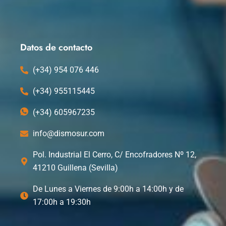
c
t
n
u
e
w
k
t
b
i
e
u
o
t
d
b
o
t
i
e
k
e
n
Datos de contacto
r
(+34) 954 076 446
(+34) 955115445
(+34) 605967235
info@dismosur.com
Pol. Industrial El Cerro, C/ Encofradores Nº 12,
41210 Guillena (Sevilla)
De Lunes a Viernes de 9:00h a 14:00h y de
17:00h a 19:30h