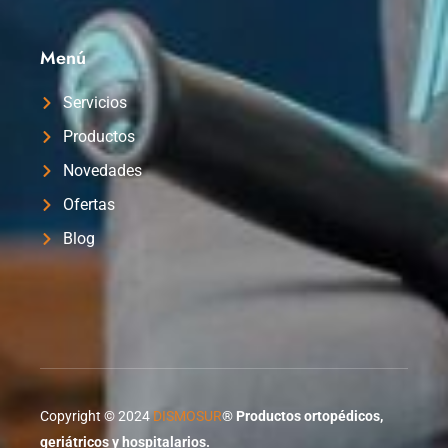
Menú
Servicios
Productos
Novedades
Ofertas
Blog
Copyright © 2024
DISMOSUR
®
Productos ortopédicos,
geriátricos y hospitalarios.