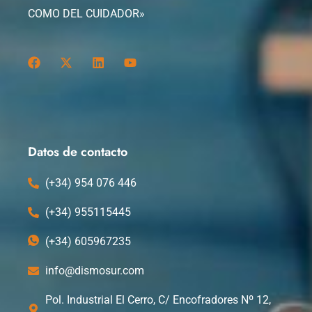
COMO DEL CUIDADOR»
F
X
L
Y
a
-
i
o
c
t
n
u
e
w
k
t
b
i
e
u
o
t
d
b
o
t
i
e
k
e
n
Datos de contacto
r
(+34) 954 076 446
(+34) 955115445
(+34) 605967235
info@dismosur.com
Pol. Industrial El Cerro, C/ Encofradores Nº 12,