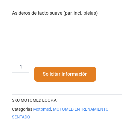
Asideros de tacto suave (par, incl. bielas)
MOTOMED
LOOP.A
Solicitar información
ENTRENADOR
DE
BRAZOS/TORSO
cantidad
SKU
MOTOMED LOOP.A
Categorías
Motomed
,
MOTOMED ENTRENAMIENTO
SENTADO