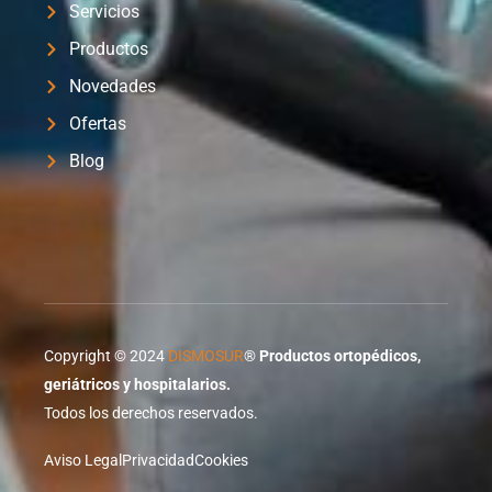
Servicios
Productos
Novedades
Ofertas
Blog
Copyright © 2024
DISMOSUR
®
Productos ortopédicos,
geriátricos y hospitalarios.
Todos los derechos reservados.
Aviso Legal
Privacidad
Cookies