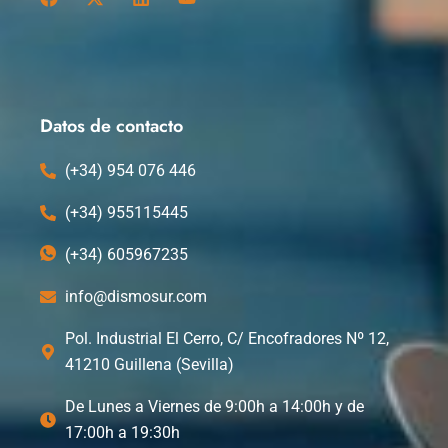
a
-
i
o
c
t
n
u
e
w
k
t
b
i
e
u
o
t
d
b
o
t
i
e
k
e
n
Datos de contacto
r
(+34) 954 076 446
(+34) 955115445
(+34) 605967235
info@dismosur.com
Pol. Industrial El Cerro, C/ Encofradores Nº 12,
41210 Guillena (Sevilla)
De Lunes a Viernes de 9:00h a 14:00h y de
17:00h a 19:30h