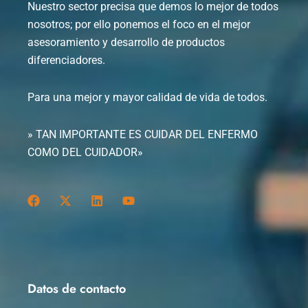
Nuestro sector precisa que demos lo mejor de todos
nosotros; por ello ponemos el foco en el mejor
asesoramiento y desarrollo de productos
diferenciadores.
Para una mejor y mayor calidad de vida de todos.
» TAN IMPORTANTE ES CUIDAR DEL ENFERMO
COMO DEL CUIDADOR»
F
X
L
Y
a
-
i
o
c
t
n
u
e
w
k
t
b
i
e
u
o
t
d
b
o
t
i
e
k
e
n
Datos de contacto
r