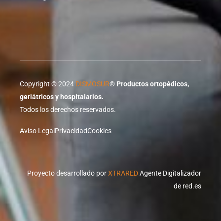
Copyright © 2024
DISMOSUR
®
Productos ortopédicos,
geriátricos y hospitalarios.
Todos los derechos reservados.
Aviso Legal
Privacidad
Cookies
Proyecto desarrollado por
XTRARED
Agente Digitalizador
de red.es