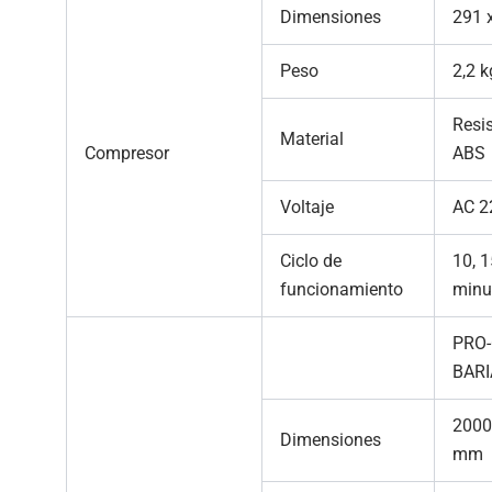
Dimensiones
291 
Peso
2,2 k
Resis
Material
Compresor
ABS
Voltaje
AC 2
Ciclo de
10, 1
funcionamiento
minu
PRO
BARI
2000
Dimensiones
mm