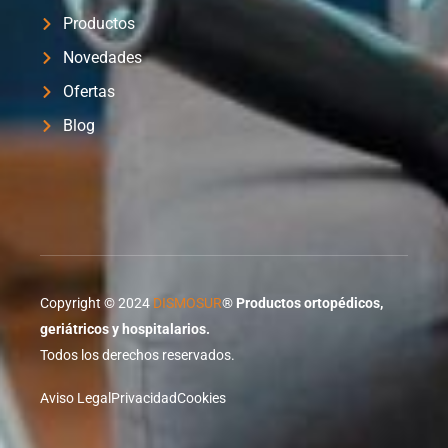
Productos
Novedades
Ofertas
Blog
Copyright © 2024
DISMOSUR
®
Productos ortopédicos,
geriátricos y hospitalarios.
Todos los derechos reservados.
Aviso Legal
Privacidad
Cookies