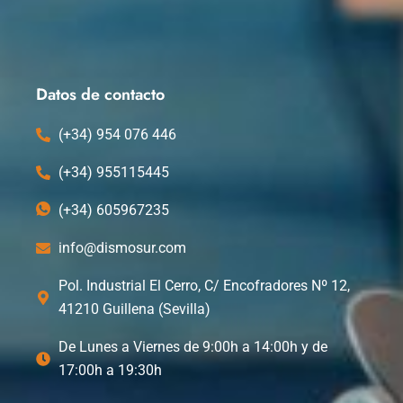
c
t
n
u
e
w
k
t
b
i
e
u
o
t
d
b
o
t
i
e
k
e
n
Datos de contacto
r
(+34) 954 076 446
(+34) 955115445
(+34) 605967235
info@dismosur.com
Pol. Industrial El Cerro, C/ Encofradores Nº 12,
41210 Guillena (Sevilla)
De Lunes a Viernes de 9:00h a 14:00h y de
17:00h a 19:30h