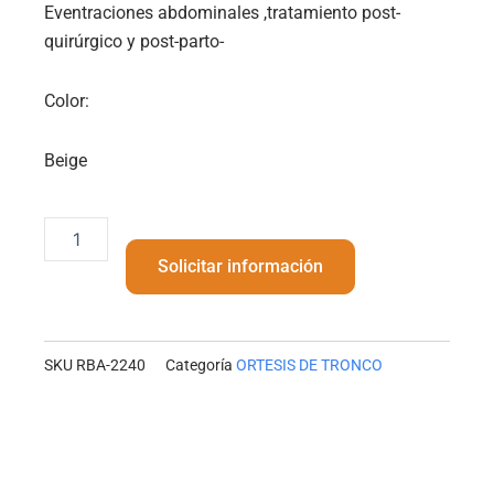
Eventraciones abdominales ,tratamiento post-
quirúrgico y post-parto-
Color:
Beige
Refuerzo
abdominal
Solicitar información
cantidad
SKU
RBA-2240
Categoría
ORTESIS DE TRONCO