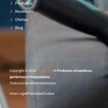
Productos
Novedades
Ofertas
Blog
Copyright © 2024
DISMOSUR
®
Productos ortopédicos,
geriátricos y hospitalarios.
Todos los derechos reservados.
Aviso Legal
Privacidad
Cookies