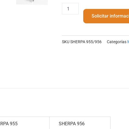
SHERPA
955/956
Solicitar informac
cantidad
SKU
SHERPA 955/956
Categorías
PA 955
SHERPA 956