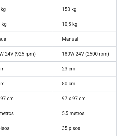
kg
150 kg
 kg
10,5 kg
ual
Manual
-24V (925 rpm)
180W-24V (2500 rpm)
cm
23 cm
cm
80 cm
97 cm
97 x 97 cm
etros
5,5 metros
isos
35 pisos