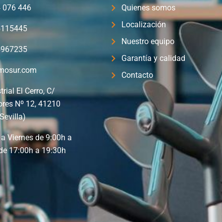
4 076 446
Quienes somos
Localización
5115445
Nuestro equipo
5967235
Garantía y calidad
mosur.com
Contacto
trial El Cerro, C/
ores Nº 12, 41210
Sevilla)
a Viernes de 9:00h a
de 17:00h a 19:30h