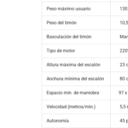
Peso máximo usuario
130 
Peso del timón
10,5
Basculación del timón
Man
Tipo de motor
220W
Altura máxima del escalón
23 
Anchura mínima del escalón
80 
Espacio min. de maniobra
97 x 
Velocidad (metros/min.)
5,5 m
Autonomía
45 p