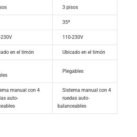
sos
3 pisos
35º
230V
110-230V
do en el timón
Ubicado en el timón
Plegables
egables
ma manual con 4
Sistema manual con 4
s auto-
ruedas auto-
anceables
balanceables