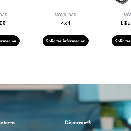
IDAD
MOVILIDAD
MOV
SER
4×4
Lili
formación
Solicitar información
Solicita
ntacto
Dismosur®