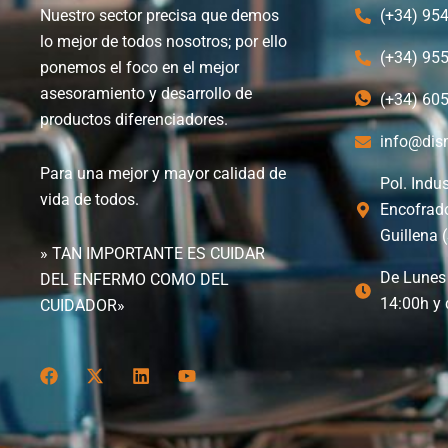
Nuestro sector precisa que demos
(+34) 95
lo mejor de todos nosotros; por ello
(+34) 95
ponemos el foco en el mejor
asesoramiento y desarrollo de
(+34) 60
productos diferenciadores.
info@dis
Para una mejor y mayor calidad de
Pol. Indus
vida de todos.
Encofrad
Guillena (
» TAN IMPORTANTE ES CUIDAR
De Lunes 
DEL ENFERMO COMO DEL
14:00h y 
CUIDADOR»
F
X
L
Y
a
-
i
o
c
t
n
u
e
w
k
t
b
i
e
u