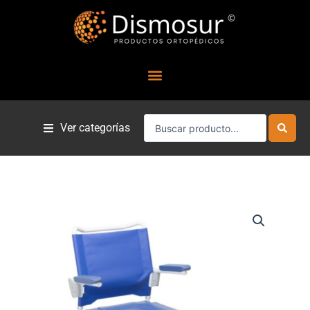
Ir
al
contenido
Search
Ver categorías
...