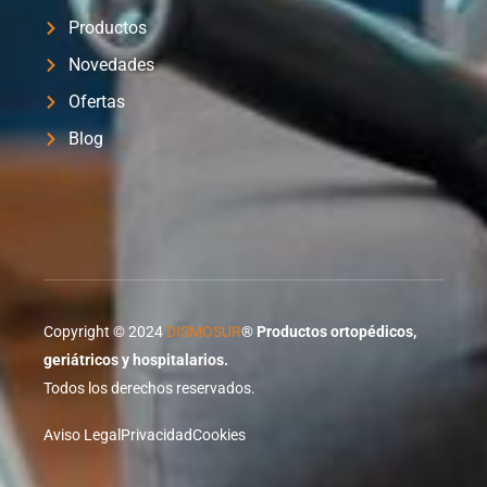
Productos
Novedades
Ofertas
Blog
Copyright © 2024
DISMOSUR
®
Productos ortopédicos,
geriátricos y hospitalarios.
Todos los derechos reservados.
Aviso Legal
Privacidad
Cookies