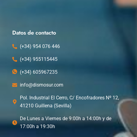
c
t
n
u
e
w
k
t
b
i
e
u
o
t
d
b
o
t
i
e
k
e
n
Datos de contacto
r
(+34) 954 076 446
(+34) 955115445
(+34) 605967235
info@dismosur.com
Pol. Industrial El Cerro, C/ Encofradores Nº 12,
41210 Guillena (Sevilla)
De Lunes a Viernes de 9:00h a 14:00h y de
17:00h a 19:30h