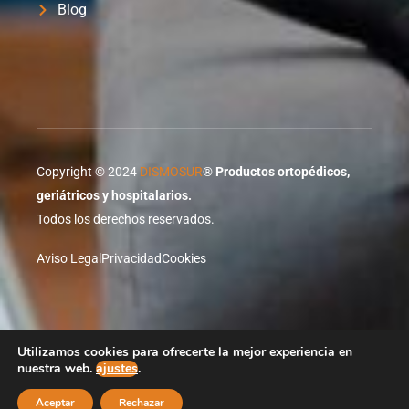
Blog
Copyright © 2024
DISMOSUR
®
Productos ortopédicos,
geriátricos y hospitalarios.
Todos los derechos reservados.
Aviso Legal
Privacidad
Cookies
Proyecto desarrollado por
XTRARED
Agente Digitalizador
Utilizamos cookies para ofrecerte la mejor experiencia en
de red.es
nuestra web.
ajustes
.
Aceptar
Rechazar