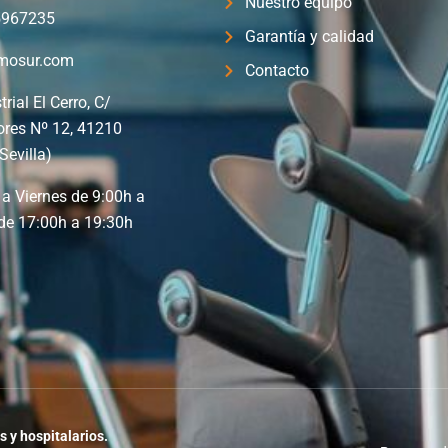
Nuestro equipo
5967235
Garantía y calidad
mosur.com
Contacto
trial El Cerro, C/
ores Nº 12, 41210
Sevilla)
a Viernes de 9:00h a
de 17:00h a 19:30h
s y hospitalarios.