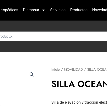
rtopédicos
Dismosur
Servicios
Productos
Novedad
Inicio
/
MOVILIDAD
/ SILLA OCEA
SILLA OCEA
Silla de elevación y tracción eléc