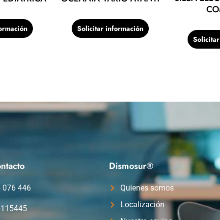
CO
formación
Solicitar información
Solicita
ntacto
Dismosur®
4 076 446
Quienes somos
Localización
5115445