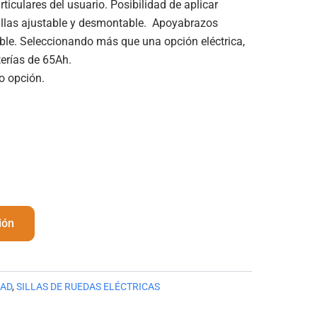
ticulares del usuario. Posibilidad de aplicar
dillas ajustable y desmontable. Apoyabrazos
le. Seleccionando más que una opción eléctrica,
terías de 65Ah.
o opción.
ión
DAD
,
SILLAS DE RUEDAS ELÉCTRICAS