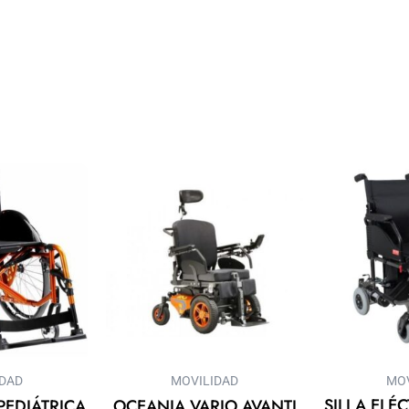
IDAD
MOVILIDAD
MOV
SILLA ELÉ
 PEDIÁTRICA
OCEANIA VARIO AVANTI