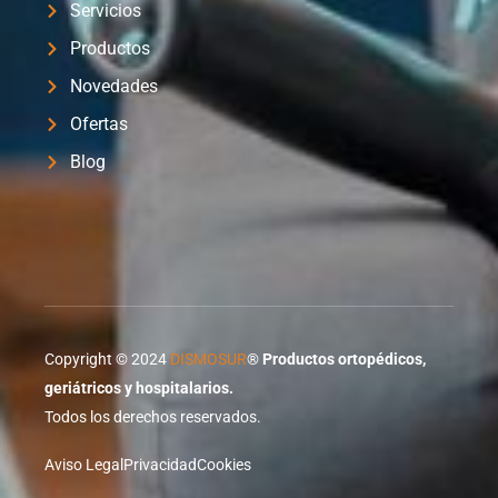
Servicios
Productos
Novedades
Ofertas
Blog
Copyright © 2024
DISMOSUR
®
Productos ortopédicos,
geriátricos y hospitalarios.
Todos los derechos reservados.
Aviso Legal
Privacidad
Cookies