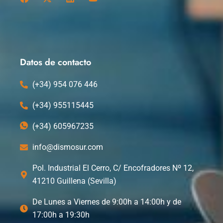
a
-
i
o
c
t
n
u
e
w
k
t
b
i
e
u
o
t
d
b
o
t
i
e
k
e
n
Datos de contacto
r
(+34) 954 076 446
(+34) 955115445
(+34) 605967235
info@dismosur.com
Pol. Industrial El Cerro, C/ Encofradores Nº 12,
41210 Guillena (Sevilla)
De Lunes a Viernes de 9:00h a 14:00h y de
17:00h a 19:30h