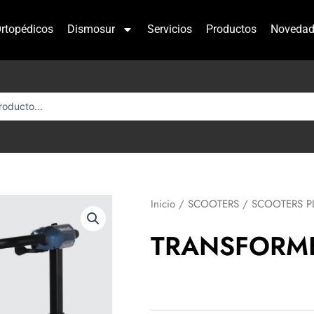
rtopédicos
Dismosur
Servicios
Productos
Novedad
Inicio
/
SCOOTERS
/
SCOOTERS P
TRANSFORME