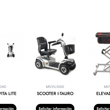
IDAD
MOVILIDAD
MOV
ITA LITE
SCOOTER I-TAURO
ELEVA
formación
Solicitar información
Solicita