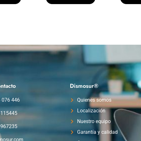
ntacto
Dismosur®
4 076 446
Quienes somos
Localización
5115445
Nuestro equipo
5967235
Garantía y calidad
mosur.com