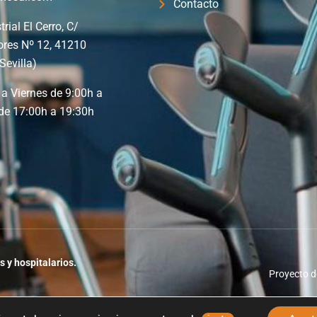
Contacto
trial El Cerro, C/
ores Nº 12, 41210
Sevilla)
a Viernes de 9:00h a
de 17:00h a 19:30h
s y hospitalarios.
Proyecto d