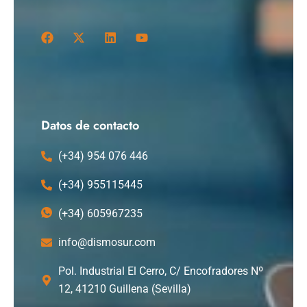
F
X
L
Y
a
-
i
o
c
t
n
u
e
w
k
t
b
i
e
u
o
t
d
b
o
t
i
e
k
e
n
Datos de contacto
r
(+34) 954 076 446
(+34) 955115445
(+34) 605967235
info@dismosur.com
Pol. Industrial El Cerro, C/ Encofradores Nº
12, 41210 Guillena (Sevilla)