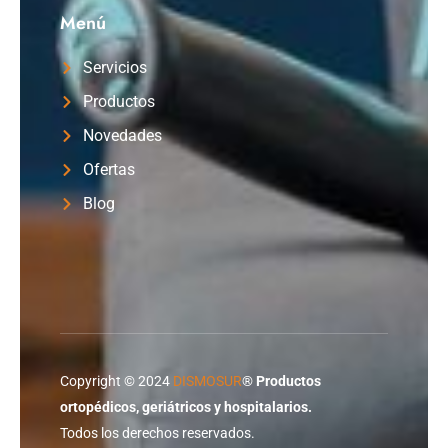
Menú
Servicios
Productos
Novedades
Ofertas
Blog
Copyright © 2024
DISMOSUR
®
Productos
ortopédicos, geriátricos y hospitalarios.
Todos los derechos reservados.