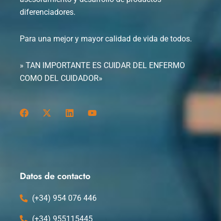
diferenciadores.
Para una mejor y mayor calidad de vida de todos.
» TAN IMPORTANTE ES CUIDAR DEL ENFERMO
COMO DEL CUIDADOR»
F
X
L
Y
a
-
i
o
c
t
n
u
e
w
k
t
b
i
e
u
o
t
d
b
o
t
i
e
k
e
n
Datos de contacto
r
(+34) 954 076 446
(+34) 955115445