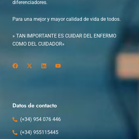
diferenciadores.
Para una mejor y mayor calidad de vida de todos.
» TAN IMPORTANTE ES CUIDAR DEL ENFERMO
COMO DEL CUIDADOR»
F
X
L
Y
a
-
i
o
c
t
n
u
e
w
k
t
b
i
e
u
o
t
d
b
o
t
i
e
k
e
n
Datos de contacto
r
(+34) 954 076 446
(+34) 955115445