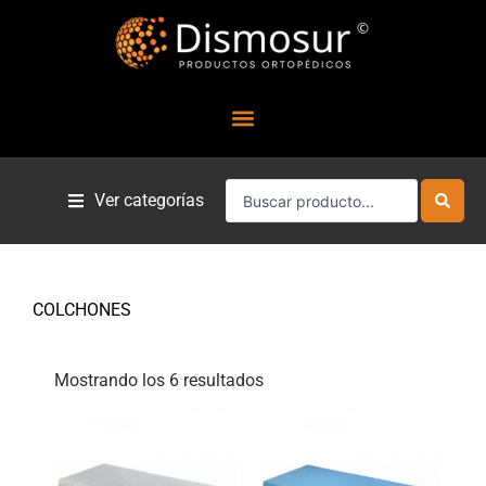
Ir
al
contenido
Search
Ver categorías
...
COLCHONES
Mostrando los 6 resultados