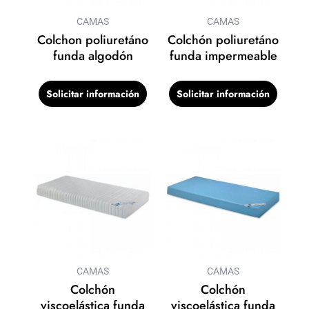
CAMAS
CAMAS
Colchon poliuretáno
Colchón poliuretáno
funda algodón
funda impermeable
Solicitar información
Solicitar información
CAMAS
CAMAS
Colchón
Colchón
viscoelástica funda
viscoelástica funda