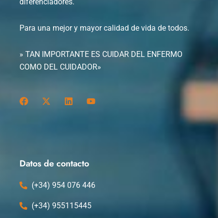
diferenciadores.
Para una mejor y mayor calidad de vida de todos.
» TAN IMPORTANTE ES CUIDAR DEL ENFERMO
COMO DEL CUIDADOR»
F
X
L
Y
a
-
i
o
c
t
n
u
e
w
k
t
b
i
e
u
o
t
d
b
o
t
i
e
k
e
n
Datos de contacto
r
(+34) 954 076 446
(+34) 955115445