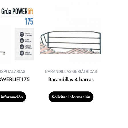
SPITALARIAS
BARANDILLAS GERIÁTRICAS
OWERLIFT175
Barandillas 4 barras
r información
Solicitar información