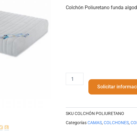
Colchón Poliuretano funda algo
Colchon
poliuretáno
Solicitar informac
funda
algodón
cantidad
SKU
COLCHÓN POLIURETANO
Categorías
CAMAS
,
COLCHONES
,
CO