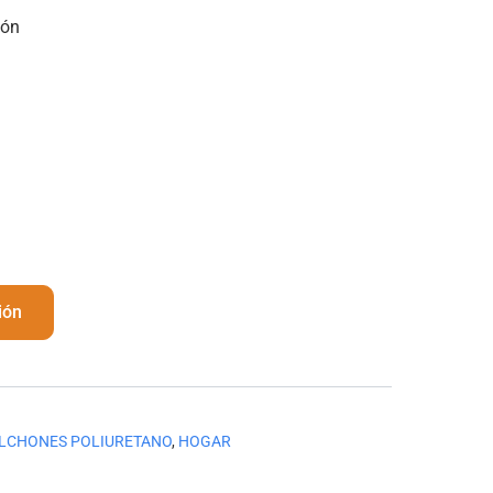
dón
ión
LCHONES POLIURETANO
,
HOGAR