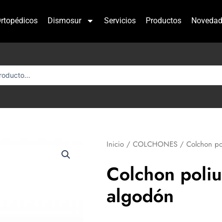
rtopédicos
Dismosur
Servicios
Productos
Novedad
Inicio
/
COLCHONES
/ Colchon po
Colchon poliu
algodón