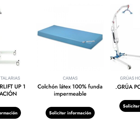
TALARIAS
CAMAS
GRÚAS HO
LIFT UP 1
Colchón látex 100% funda
.GRÚA P
TACIÓN
impermeable
Solicita
formación
Solicitar información