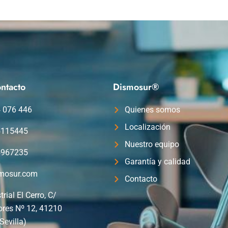
ntacto
Dismosur®
4 076 446
Quienes somos
Localización
5115445
Nuestro equipo
5967235
Garantía y calidad
mosur.com
Contacto
trial El Cerro, C/
ores Nº 12, 41210
Sevilla)