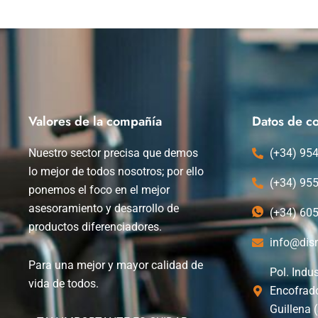
Valores de la compañía
Datos de co
Nuestro sector precisa que demos
(+34) 95
lo mejor de todos nosotros; por ello
(+34) 95
ponemos el foco en el mejor
asesoramiento y desarrollo de
(+34) 60
productos diferenciadores.
info@dis
Para una mejor y mayor calidad de
Pol. Indus
vida de todos.
Encofrad
Guillena (