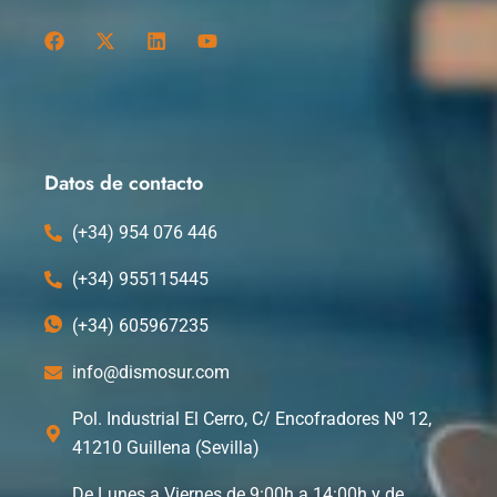
F
X
L
Y
a
-
i
o
c
t
n
u
e
w
k
t
b
i
e
u
o
t
d
b
o
t
i
e
k
e
n
Datos de contacto
r
(+34) 954 076 446
(+34) 955115445
(+34) 605967235
info@dismosur.com
Pol. Industrial El Cerro, C/ Encofradores Nº 12,
41210 Guillena (Sevilla)
De Lunes a Viernes de 9:00h a 14:00h y de