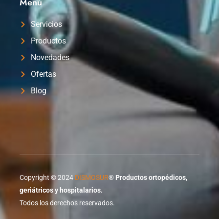
Menú
Servicios
Productos
Novedades
Ofertas
Blog
Copyright © 2024
DISMOSUR
®
Productos ortopédicos,
geriátricos y hospitalarios.
Todos los derechos reservados.