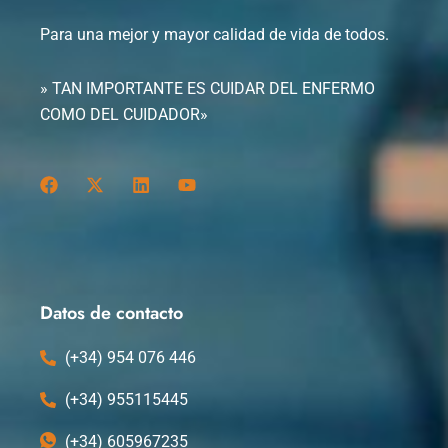
Para una mejor y mayor calidad de vida de todos.
» TAN IMPORTANTE ES CUIDAR DEL ENFERMO
COMO DEL CUIDADOR»
F
X
L
Y
a
-
i
o
c
t
n
u
e
w
k
t
b
i
e
u
o
t
d
b
o
t
i
e
k
e
n
Datos de contacto
r
(+34) 954 076 446
(+34) 955115445
(+34) 605967235