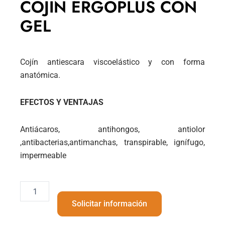
COJÍN ERGOPLUS CON
GEL
Cojín antiescara viscoelástico y con forma
anatómica.
EFECTOS Y VENTAJAS
Antiácaros, antihongos, antiolor
,antibacterias,antimanchas,
transpirable, ignífugo,
impermeable
COJÍN
ERGOPLUS
Solicitar información
CON
GEL