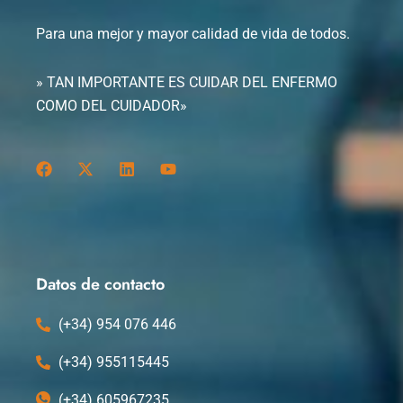
Para una mejor y mayor calidad de vida de todos.
» TAN IMPORTANTE ES CUIDAR DEL ENFERMO
COMO DEL CUIDADOR»
F
X
L
Y
a
-
i
o
c
t
n
u
e
w
k
t
b
i
e
u
o
t
d
b
o
t
i
e
k
e
n
Datos de contacto
r
(+34) 954 076 446
(+34) 955115445
(+34) 605967235