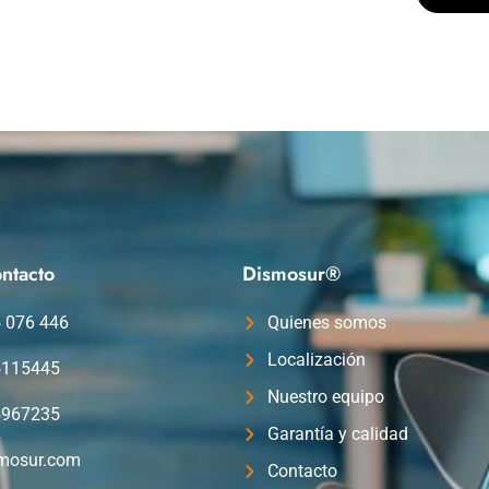
ntacto
Dismosur®
4 076 446
Quienes somos
Localización
5115445
Nuestro equipo
5967235
Garantía y calidad
mosur.com
Contacto