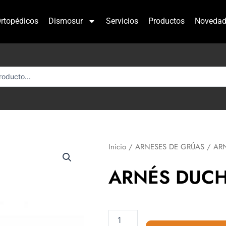
rtopédicos
Dismosur
Servicios
Productos
Novedad
Inicio
/
ARNESES DE GRÚAS
/ AR
ARNÉS DUC
ARNÉS
DUCHA