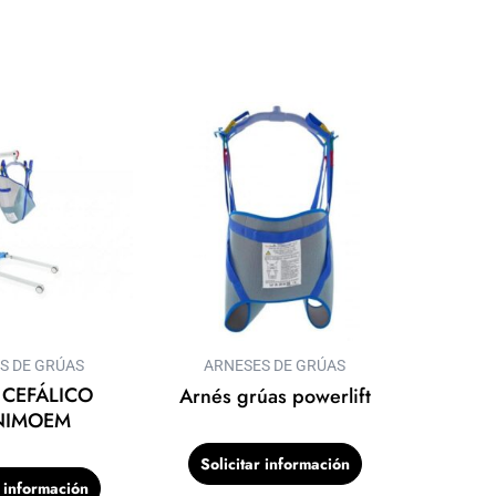
S DE GRÚAS
ARNESES DE GRÚAS
 CEFÁLICO
Arnés grúas powerlift
NIMOEM
Solicitar información
r información