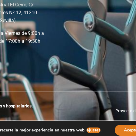
trial El Cerro, C/
ores Nº 12, 41210
Sevilla)
a Viernes de 9:00h a
de 17:00h a 19:30h
s y hospitalarios.
Proyecto d
recerte la mejor experiencia en nuestra web.
ajustes
.
Acept