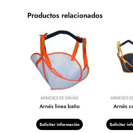
Productos relacionados
ARNESES DE GRÚAS
ARNESES D
Arnés linea baño
Arnés c
Solicitar información
Solicitar in