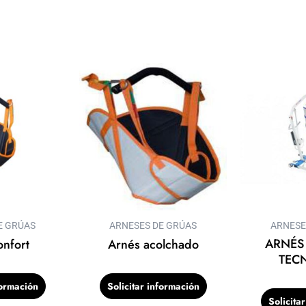
E GRÚAS
ARNESES DE GRÚAS
ARNESE
ARNÉS
onfort
Arnés acolchado
TEC
formación
Solicitar información
Solicita