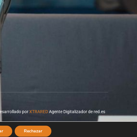
esarrollado por
XTRARED
Agente Digitalizador de red.es
ar
Rechazar