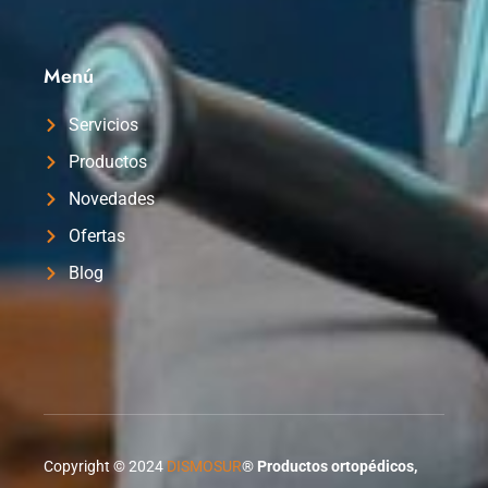
Menú
Servicios
Productos
Novedades
Ofertas
Blog
Copyright © 2024
DISMOSUR
®
Productos ortopédicos,