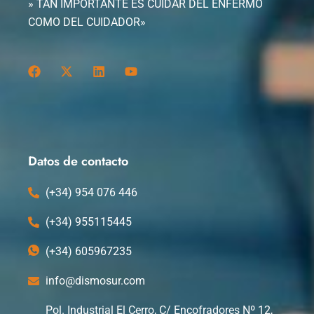
» TAN IMPORTANTE ES CUIDAR DEL ENFERMO
COMO DEL CUIDADOR»
F
X
L
Y
a
-
i
o
c
t
n
u
e
w
k
t
b
i
e
u
o
t
d
b
o
t
i
e
k
e
n
Datos de contacto
r
(+34) 954 076 446
(+34) 955115445
(+34) 605967235
info@dismosur.com
Pol. Industrial El Cerro, C/ Encofradores Nº 12,