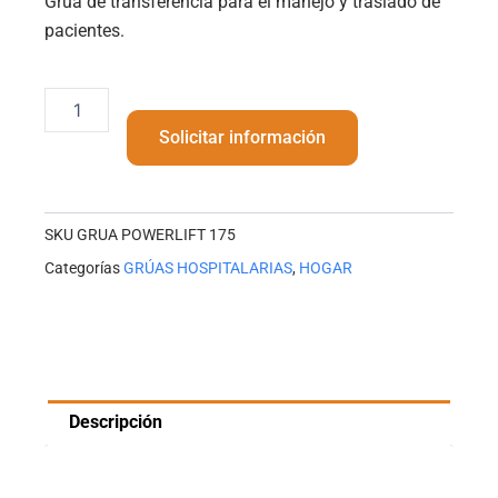
Grúa de transferencia para el manejo y traslado de
pacientes.
.GRÚA
POWERLIFT175
Solicitar información
cantidad
SKU
GRUA POWERLIFT 175
Categorías
GRÚAS HOSPITALARIAS
,
HOGAR
Descripción