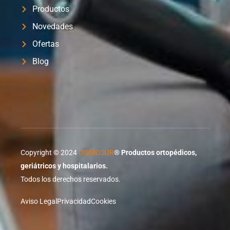
Productos
Novedades
Ofertas
Blog
Copyright © 2024
DISMOSUR
®
Productos ortopédicos,
geriátricos y hospitalarios.
Todos los derechos reservados.
Aviso Legal
Privacidad
Cookies