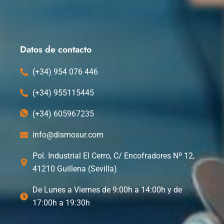
c
t
n
u
e
w
k
t
b
i
e
u
o
t
d
b
o
t
i
e
k
e
n
Datos de contacto
r
(+34) 954 076 446
(+34) 955115445
(+34) 605967235
info@dismosur.com
Pol. Industrial El Cerro, C/ Encofradores Nº 12,
41210 Guillena (Sevilla)
De Lunes a Viernes de 9:00h a 14:00h y de
17:00h a 19:30h